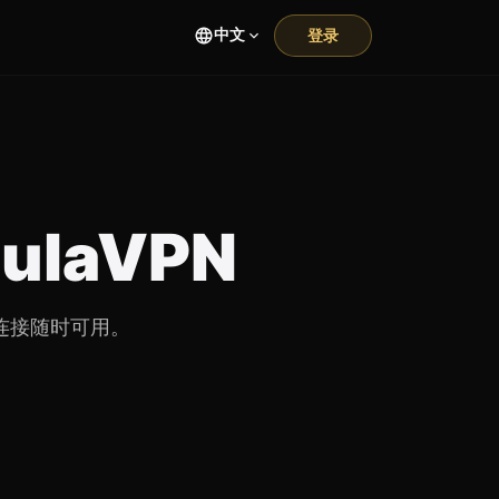
中文
登录
HulaVPN
N 连接随时可用。