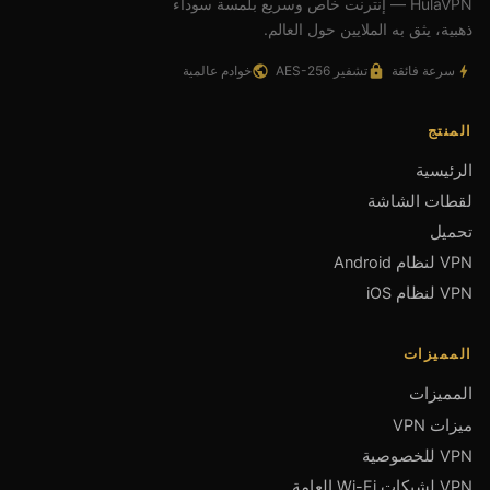
HulaVPN — إنترنت خاص وسريع بلمسة سوداء
ذهبية، يثق به الملايين حول العالم.
سرعة فائقة
تشفير AES-256
خوادم عالمية
المنتج
الرئيسية
لقطات الشاشة
تحميل
VPN لنظام Android
VPN لنظام iOS
المميزات
المميزات
ميزات VPN
VPN للخصوصية
VPN لشبكات Wi-Fi العامة