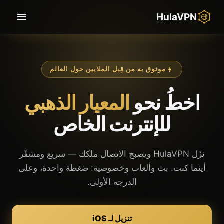
HulaVPN
موثوق به من قِبل الملايين حول العالم
اخطُ نحو
المعيار الذهبي
للإنترنت الخاص
نزّل HulaVPN ويصبح الاتصال ملكك — سريع ومشفّر
أينما كنت. بث وألعاب وخصوصية: ضغطة واحدة، وعلى
الدرجة الأولى.
تنزيل لـ iOS