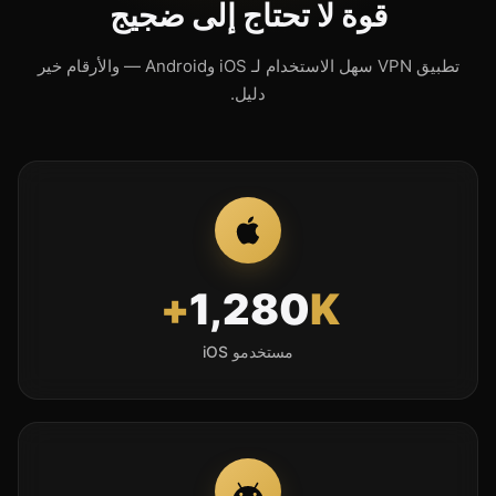
قوة لا تحتاج إلى ضجيج
تطبيق VPN سهل الاستخدام لـ iOS وAndroid — والأرقام خير
دليل.
1,280
K+
مستخدمو iOS