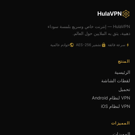
HulaVPN
HulaVPN — إنترنت خاص وسريع بلمسة سوداء
ذهبية، يثق به الملايين حول العالم.
سرعة فائقة
تشفير AES-256
خوادم عالمية
المنتج
الرئيسية
لقطات الشاشة
تحميل
VPN لنظام Android
VPN لنظام iOS
المميزات
المميزات