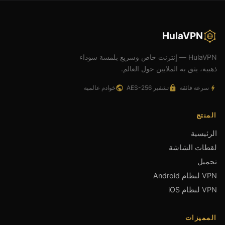
HulaVPN
HulaVPN — إنترنت خاص وسريع بلمسة سوداء
ذهبية، يثق به الملايين حول العالم.
سرعة فائقة
تشفير AES-256
خوادم عالمية
المنتج
الرئيسية
لقطات الشاشة
تحميل
VPN لنظام Android
VPN لنظام iOS
المميزات